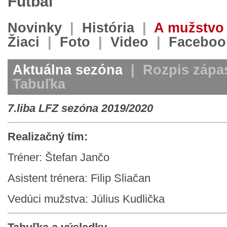
Futbal
Novinky
|
História
|
A mužstvo
Žiaci
|
Foto
|
Video
|
Faceboo
Aktuálna sezóna
|
Rozpis zápa
Tabuľka
7.liba LFZ sezóna 2019/2020
Realizačný tím:
Tréner: Štefan Jančo
Asistent trénera: Filip Sliačan
Vedúci mužstva: Július Kudlička