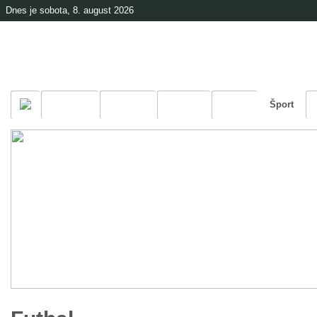
Dnes je sobota, 8. august 2026
Černová
Farnosť
Kultúra
Škola
Šport