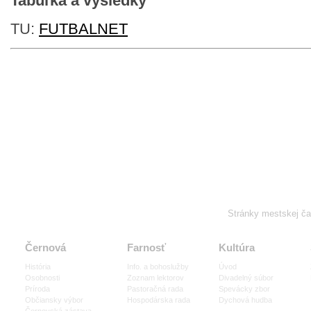
Tabuľka a výsledky
TU:
FUTBALNET
Stránky mestskej č
Černová
Farnosť
Kultúra
História
Info. a bohoslužby
Úvod
Osobnosti
Zoznam lektorov
Divadelný súbor
Príroda
Pastoračná rada
Spevácky zbor
Občiansky výbor
Hospodárska rada
Dychová hudba