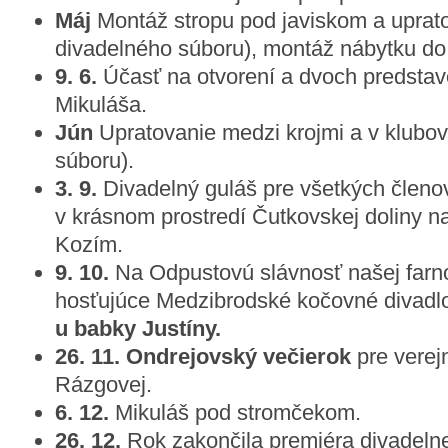
Máj
Montáž stropu pod javiskom a uprato
divadelného súboru), montáž nábytku do
9. 6.
Účasť na otvorení a dvoch predsta
Mikuláša.
Jún
Upratovanie medzi krojmi a v klubov
súboru).
3. 9.
Divadelný guláš pre všetkých členo
v krásnom prostredí Čutkovskej doliny na
Kozím.
9. 10.
Na Odpustovú slávnosť našej farno
hosťujúce Medzibrodské kočovné divadl
u babky Justíny.
26. 11.
Ondrejovský večierok
pre verej
Rázgovej.
6. 12.
Mikuláš pod stromčekom.
26. 12.
Rok zakončila premiéra divadeln