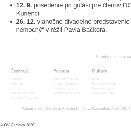
12. 9.
posedenie pri guláši pre členov 
Kurienci
26. 12.
vianočné divadelné predstavenie 
nemocný“ v réžii Pavla Bačkora.
Stránky mestskej č
Černová
Farnosť
Kultúra
História
Info. a bohoslužby
Úvod
Osobnosti
Zoznam lektorov
Divadelný súbor
Príroda
Pastoračná rada
Spevácky zbor
Občiansky výbor
Hospodárska rada
Dychová hudba
Černovská zástava
Kultúrny dom Černová, Andreja Hlinku 1, Ružomberok 034 06, 
© OV Černová 2026