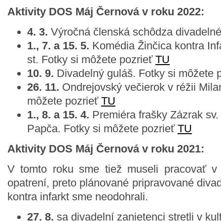
Aktivity DOS Máj Černová v roku 2022:
4. 3.
Výročná členská schôdza divadelné
1., 7. a 15. 5.
Komédia Žinčica kontra Infa
st. Fotky si môžete pozrieť
TU
10. 9.
Divadelný guláš. Fotky si môžete 
26. 11.
Ondrejovský večierok v réžii Mila
môžete pozrieť
TU
1., 8. a 15. 4.
Premiéra frašky Zázrak sv. 
Papča. Fotky si môžete pozrieť
TU
Aktivity DOS Máj Černová v roku 2021:
V tomto roku sme tiež museli pracovať v
opatrení, preto plánované pripravované diva
kontra infarkt sme neodohrali.
27. 8.
sa divadelní zanietenci stretli v kul