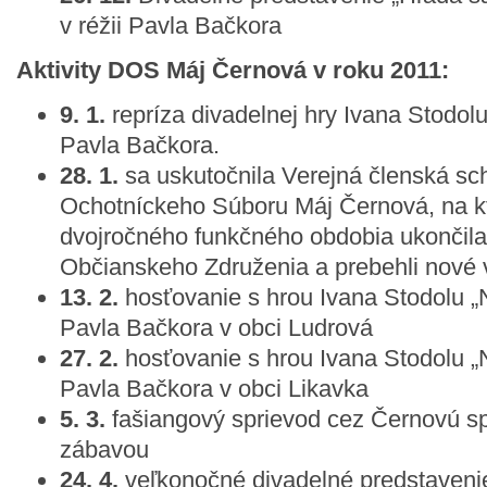
v réžii Pavla Bačkora
Aktivity DOS Máj Černová v roku 2011:
9. 1.
repríza divadelnej hry Ivana Stodolu
Pavla Bačkora.
28. 1.
sa uskutočnila Verejná členská s
Ochotníckeho Súboru Máj Černová, na kt
dvojročného funkčného obdobia ukončila
Občianskeho Združenia a prebehli nové 
13. 2.
hosťovanie s hrou Ivana Stodolu „N
Pavla Bačkora v obci Ludrová
27. 2.
hosťovanie s hrou Ivana Stodolu „N
Pavla Bačkora v obci Likavka
5. 3.
fašiangový sprievod cez Černovú sp
zábavou
24. 4.
veľkonočné divadelné predstaveni