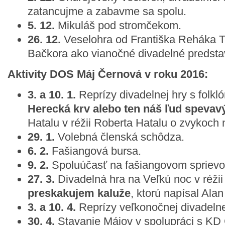
zatancujme a zabavme sa spolu.
5. 12.
Mikuláš pod stromčekom.
26. 12.
Veselohra od Františka Reháka Tic
Bačkora ako vianočné divadelné predsta
Aktivity DOS Máj Černová v roku 2016:
3. a 10. 1.
Reprízy divadelnej hry s folkl
Herecká krv alebo ten náš ľud spevav
Hatalu v réžii Roberta Hatalu o zvykoch 
29. 1.
Volebná členská schôdza.
6. 2.
Fašiangová bursa.
9. 2.
Spoluúčasť na fašiangovom spriev
27. 3.
Divadelná hra na Veľkú noc v réži
preskakujem kaluže
, ktorú napísal Alan
3. a 10. 4.
Reprízy veľkonočnej divadelne
30. 4.
Stavanie Májov v spolupráci s KD