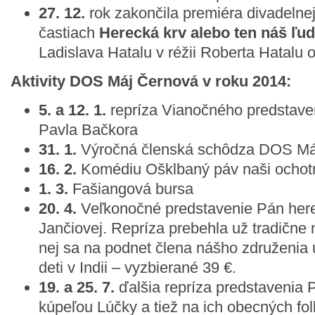
27. 12.
rok zakončila premiéra divadelnej
častiach
Herecká krv alebo ten náš ľu
Ladislava Hatalu v réžii Roberta Hatalu 
Aktivity DOS Máj Černová v roku 2014:
5. a 12. 1.
repríza Vianočného predstaven
Pavla Bačkora
31. 1.
Výročná členská schôdza DOS Má
16. 2.
Komédiu Ošklbaný páv naši ochotní
1. 3.
Fašiangová bursa
20. 4.
Veľkonočné predstavenie Pán her
Jančiovej. Repríza prebehla už tradične 
nej sa na podnet člena nášho združenia u
deti v Indii – vyzbierané 39 €.
19. a 25. 7.
ďalšia repríza predstavenia P
kúpeľou Lúčky a tiež na ich obecných fol