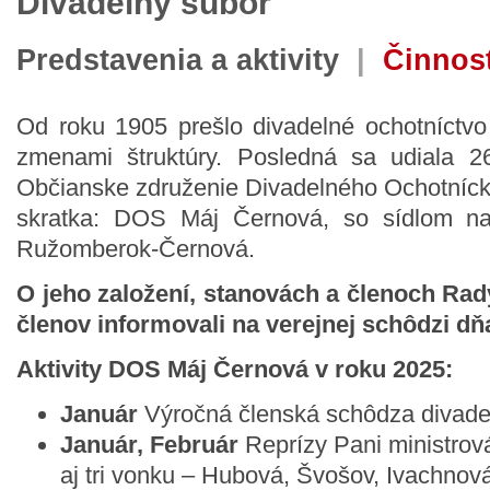
Divadelný súbor
Predstavenia a aktivity
|
Činnos
Od roku 1905 prešlo divadelné ochotníctvo
zmenami štruktúry. Posledná sa udiala 2
Občianske združenie Divadelného Ochotníc
skratka: DOS Máj Černová, so sídlom na
Ružomberok-Černová.
O jeho založení, stanovách a členoch Ra
členov informovali na verejnej schôdzi dňa
Aktivity DOS Máj Černová v roku 2025:
Január
Výročná členská schôdza divade
Január, Február
Reprízy Pani ministrov
aj tri vonku – Hubová, Švošov, Ivachnov