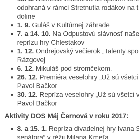
odohraná v rámci Stretnutia rodákov na 
doline
1. 9.
Guláš v Kultúrnej záhrade
7. a 14. 10.
Na Odpustovú slávnosť našej 
reprízu hry Chlestakov
1. 12.
Ondrejovský večierok „Talenty spod
Rázgovej
6. 12.
Mikuláš pod stromčekom.
26. 12.
Premiéra veselohry „Už sú všetci 
Pavol Bačkor
30. 12.
Repríza veselohry „Už sú všetci v
Pavol Bačkor
Aktivity DOS Máj Černová v roku 2017:
8. a 15. 1.
Repríza divadelnej hry Ivana 
senátora“ v réžii Milana Kmeťa