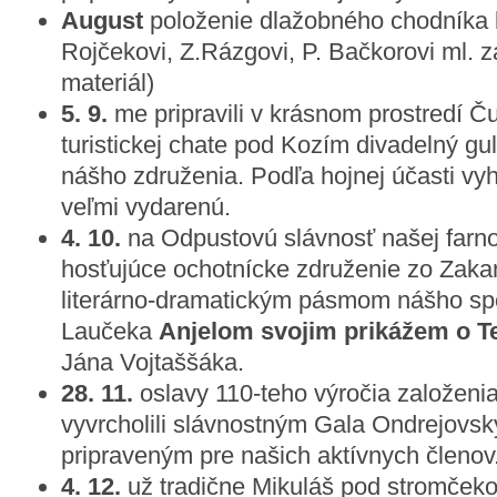
August
položenie dlažobného chodníka 
Rojčekovi, Z.Rázgovi, P. Bačkorovi ml. z
materiál)
5. 9.
me pripravili v krásnom prostredí Ču
turistickej chate pod Kozím divadelný gu
nášho združenia. Podľa hojnej účasti vy
veľmi vydarenú.
4. 10.
na Odpustovú slávnosť našej farno
hosťujúce ochotnícke združenie zo Zaka
literárno-dramatickým pásmom nášho s
Laučeka
Anjelom svojim prikážem o T
Jána Vojtaššáka.
28. 11.
oslavy 110-teho výročia založeni
vyvrcholili slávnostným Gala Ondrejovs
pripraveným pre našich aktívnych členov
4. 12.
už tradične Mikuláš pod stromček