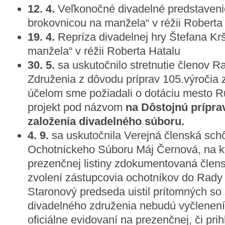
12. 4.
Veľkonočné divadelné predstaveni
brokovnicou na manžela“ v réžii Roberta
19. 4.
Repríza divadelnej hry Štefana Kr
manžela“ v réžii Roberta Hatalu
30. 5.
sa uskutočnilo stretnutie členov 
Združenia z dôvodu príprav 105.výročia 
účelom sme požiadali o dotáciu mesto R
projekt pod názvom
na Dôstojnú prípra
založenia divadelného súboru.
4. 9.
sa uskutočnila Verejná členská sc
Ochotníckeho Súboru Máj Černová, na kt
prezenčnej listiny zdokumentovaná člens
zvolení zástupcovia ochotníkov do Rady
Staronový predseda uistil prítomných so 
divadelného združenia nebudú vyčlenení o
oficiálne evidovaní na prezenčnej, či prih