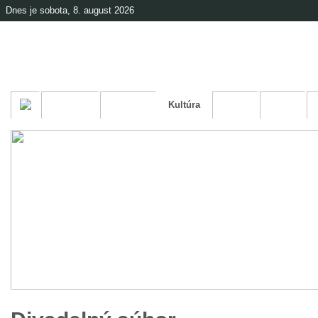
Dnes je sobota, 8. august 2026
Černová
Farnosť
Kultúra
Škola
Šport