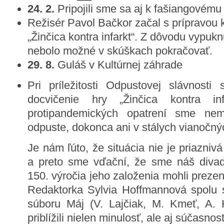
24. 2.
Pripojili sme sa aj k fašiangovém
Režisér Pavol Bačkor začal s prípravou
„Žinčica kontra infarkt“. Z dôvodu vypu
nebolo možné v skúškach pokračovať.
29. 8.
Guláš v Kultúrnej záhrade
Pri príležitosti Odpustovej slávnost
docvičenie hry „Žinčica kontra in
protipandemických opatrení sme nem
odpuste, dokonca ani v stálych vianočný
Je nám ľúto, že situácia nie je priazniv
a preto sme vďační, že sme náš divadel
150. výročia jeho založenia mohli preze
Redaktorka Sylvia Hoffmannová spolu 
súboru Máj (V. Lajčiak, M. Kmeť, A. 
priblížili nielen minulosť, ale aj súčasno