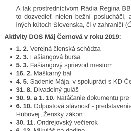
A tak prostredníctvom Rádia Regina BB
to dozvedieť nielen bežní poslucháči, a
iných kútoch Slovenska, či v zahraničí 
Aktivity DOS Máj Černová v roku 2019:
1. 2.
Verejná členská schôdza
2. 3.
Fašiangová bursa
5. 3.
Fašiangový sprievod mestom
16. 2.
Maškarný bál
4. 5.
Sadenie Mája, v spolupráci s KD Č
31. 8.
Divadelný guláš
30. 9. a 1. 10.
Natáčanie dokumentu pr
6. 10.
Odpustová slávnosť - predstavenie
Hubovej „Ženský zákon“
30. 11.
Ondrejovský večierok
6. 12.
Mikuláš na dedine