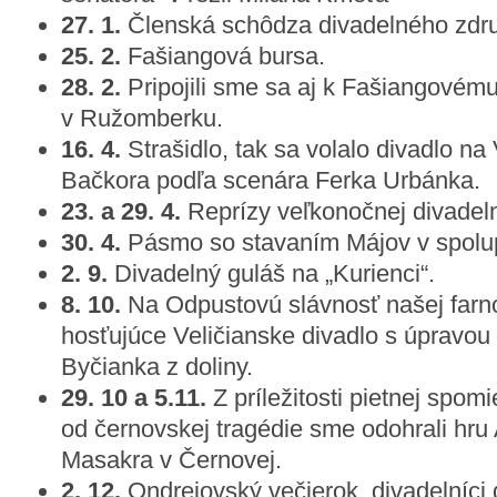
27. 1.
Členská schôdza divadelného zdru
25. 2.
Fašiangová bursa.
28. 2.
Pripojili sme sa aj k Fašiangovém
v Ružomberku.
16. 4.
Strašidlo, tak sa volalo divadlo na 
Bačkora podľa scenára Ferka Urbánka.
23. a 29. 4.
Reprízy veľkonočnej divadeln
30. 4.
Pásmo so stavaním Májov v spolu
2. 9.
Divadelný guláš na „Kurienci“.
8. 10.
Na Odpustovú slávnosť našej farno
hosťujúce Veličianske divadlo s úpravou 
Byčianka z doliny.
29. 10 a 5.11.
Z príležitosti pietnej spom
od černovskej tragédie sme odohrali hr
Masakra v Černovej.
2. 12.
Ondrejovský večierok, divadelníci 