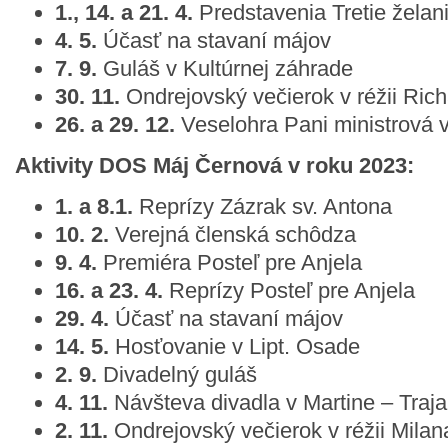
1., 14. a 21. 4.
Predstavenia Tretie želan
4. 5.
Účasť na stavaní májov
7. 9.
Guláš v Kultúrnej záhrade
30. 11.
Ondrejovský večierok v réžii Ric
26. a 29. 12.
Veselohra Pani ministrová v
Aktivity DOS Máj Černová v roku 2023:
1. a 8.1.
Reprízy Zázrak sv. Antona
10. 2.
Verejná členská schôdza
9. 4.
Premiéra Posteľ pre Anjela
16. a 23. 4.
Reprízy Posteľ pre Anjela
29. 4.
Účasť na stavaní májov
14. 5.
Hosťovanie v Lipt. Osade
2. 9.
Divadelný guláš
4. 11.
Návšteva divadla v Martine – Traja
2. 11.
Ondrejovský večierok v réžii Mila