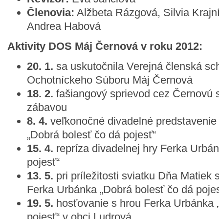
Členovia:
Alžbeta Rázgová, Silvia Krajn
Andrea Habová
Aktivity DOS Máj Černová v roku 2012:
20. 1.
sa uskutočnila Verejná členská s
Ochotníckeho Súboru Máj Černová
18. 2.
fašiangový sprievod cez Černovú s
zábavou
8. 4.
veľkonočné divadelné predstavenie
„Dobrá bolesť čo dá pojesť“
15. 4.
repríza divadelnej hry Ferka Urbá
pojesť“
13. 5.
pri príležitosti sviatku Dňa Matiek 
Ferka Urbánka „Dobrá bolesť čo dá pojes
19. 5.
hosťovanie s hrou Ferka Urbánka 
pojesť“ v obci Ludrová