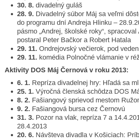
30. 8.
divadelný guláš
28. 9.
Divadelný súbor Máj sa veľmi dôs
do programu dní Andreja Hlinku – 28.9.2
pásmo „Andrej, školské roky“, spracoval
postaral Peter Bačkor a Robert Hatala
29. 11.
Ondrejovský večierok, pod vede
29. 11.
komédia Polnočné vlámanie v réž
Aktivity DOS Máj Černová v roku 2013:
6. 1.
Repríza divadelnej hry: Hľadá sa m
25. 1.
Výročná členská schôdza DOS Má
8. 2.
Fašiangový sprievod mestom Ružo
9. 2.
Fašiangová bursa cez Černovú
31. 3.
Pozor na vlak, repríza 7 a 14.4.20
28.4.2013
20. 6.
Návšteva divadla v Košiciach: Prí