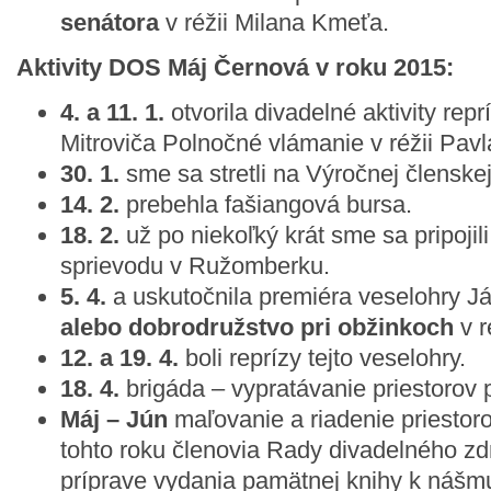
senátora
v réžii Milana Kmeťa.
Aktivity DOS Máj Černová v roku 2015:
4. a 11. 1.
otvorila divadelné aktivity rep
Mitroviča Polnočné vlámanie v réžii Pav
30. 1.
sme sa stretli na Výročnej členskej
14. 2.
prebehla fašiangová bursa.
18. 2.
už po niekoľký krát sme sa pripoji
sprievodu v Ružomberku.
5. 4.
a uskutočnila premiéra veselohry J
alebo dobrodružstvo pri obžinkoch
v r
12. a 19. 4.
boli reprízy tejto veselohry.
18. 4.
brigáda – vypratávanie priestorov 
Máj – Jún
maľovanie a riadenie priestor
tohto roku členovia Rady divadelného zd
príprave vydania pamätnej knihy k nášmu