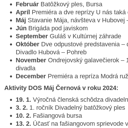
Február
Batôžkový ples, Bursa
Apríl
Premiéra a dve reprízy U nás taká o
Máj
Stavanie Mája, návšteva v Hubovej 
Jún
Brigáda pod javiskom
September
Guláš v Kultúrnej záhrade
Október
Dve odpustové predstavenia – de
Divadlo Hubová – Pohreb
November
Ondrejovský galavečierok – 
divadla
December
Premiéra a repríza Modrá ruž
Aktivity DOS Máj Černová v roku 2024:
19. 1.
Výročná členská schôdza divadeln
3. 2.
1. ročník Divadelný batôžkový ples
10. 2.
Fašiangová bursa
13. 2.
Účasť na fašiangovom sprievode 