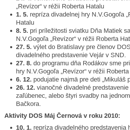
„Revízor“ v réžii Roberta Hatalu
1. 5.
repríza divadelnej hry N.V.Gogoľa „R
Hatalu
8. 5.
pri príležitosti sviatku Dňa Matiek s
N.V.Gogoľa „Revízor“ v réžii Roberta Hat
27. 5.
výlet do Bratislavy pre členov DO
divadelného predstavenie Vejár v SND.
27. 8.
do programu dňa Rodákov sme prisp
hry N.V.Gogoľa „Revízor“ v réžii Roberta
6. 12.
podujatie najmä pre deti „Mikuláš
26. 12.
vianočné divadelné predstavenie 
zaľúbenec, alebo štyri svadby na jednom 
Bačkora.
Aktivity DOS Máj Černová v roku 2010:
10. 1.
repríza divadelného predstavenia h