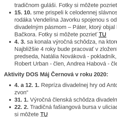
tradičnom guláši. Fotky si môžete pozrie
15. 10.
sme prispeli k celodennej slávno
rodáka Vendelína Javorku spojenou s o
divadelným pásmom – Páter, ktorý objal kr
Bačkora. Fotky si môžete pozrieť
TU
4. 3.
sa konala výročná schôdza, na ktore
Najbližšie 4 roky bude pracovať v zložen
predseda, Natália Nováková - pokladník,
Robert Urban - člen, Andrea Habová - čle
Aktivity DOS Máj Černová v roku 2020:
4. a 12. 1.
Repríza divadelnej hry od An
zvon“
31. 1.
Výročná členská schôdza divadel
22. 2.
Tradičná fašiangová bursa v ulicia
si môžete
TU