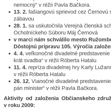
nemocný“ v réžii Pavla Bačkora.
13. 2.
fašiangovú sprievod cez Černovú 
zábavou
28. 1.
sa uskutočnila Verejná členská s
Ochotníckeho Súboru Máj Černová
v marci nám schválilo mesto Ružombe
Dôstojnú prípravu 105. Výročia založe
4. 4.
veľkonočné divadelné predstavenie h
krát svadba“ v réžii Róberta Hatalu
11. 4.
repríza divadelnej hry Karly Lužans
v réžii Róberta Hatalu
26. 12.
Vianočné divadelné predstavenie
pán minister“ v réžii Pavla Bačkora.
Aktivity od založenia Občianskeho zdr
v roku 2009: