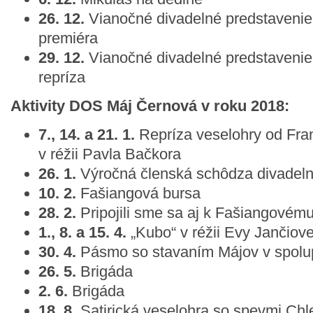
26. 12.
Vianočné divadelné predstavenie 
premiéra
29. 12.
Vianočné divadelné predstavenie 
repríza
Aktivity DOS Máj Černová v roku 2018:
7., 14. a 21. 1.
Repríza veselohry od Fran
v réžii Pavla Bačkora
26. 1.
Výročná členská schôdza divadeln
10. 2.
Fašiangová bursa
28. 2.
Pripojili sme sa aj k Fašiangové
1., 8. a 15. 4.
„Kubo“ v réžii Evy Jančiove
30. 4.
Pásmo so stavaním Májov v spolu
26. 5.
Brigáda
2. 6.
Brigáda
18. 8.
Satirická veselohra so spevmi Chl