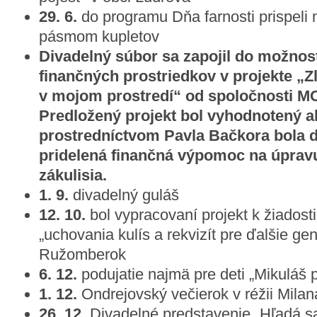
29. 6.
do programu Dňa farnosti prispeli 
pásmom kupletov
Divadelný súbor sa zapojil do možnost
finančných prostriedkov v projekte „Z
v mojom prostredí“ od spoločnosti 
Predložený projekt bol vyhodnotený 
prostredníctvom Pavla Bačkora bola 
pridelená finančná výpomoc na úpravu
zákulisia.
1. 9.
divadelný guláš
12. 10.
bol vypracovaní projekt k žiadost
„uchovania kulís a rekvizít pre ďalšie ge
Ružomberok
6. 12.
podujatie najmä pre deti „Mikuláš
1. 12.
Ondrejovský večierok v réžii Mila
26. 12.
Divadelné predstavenie „Hľadá s