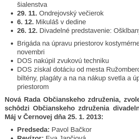
šialenstva
29. 11.
Ondrejovský večierok
6. 12.
Mikuláš v dedine
26. 12.
Divadelné predstavenie: Ošklban
Brigáda na úpravu priestorov kostymérne
novembri
DOS nakúpil zvukovú techniku
DOS získal dotáciu od mesta Ružombero
biltény, plagáty a na na nákup svetla a 
priestorom
Nová Rada Občianskeho združenia, zvole
schôdzi Občianskeho združenia divadel
Máj v Černovej dňa 25. 1. 2013:
Predseda:
Pavol Bačkor
Revízor:
Eva Jančiová